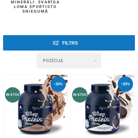
MINERĀLI: SVARĪGA
LOMA SPORTISTU
SNIEGUMĀ
FILTRS
-33%
-33%
IN STOC
IN STOC