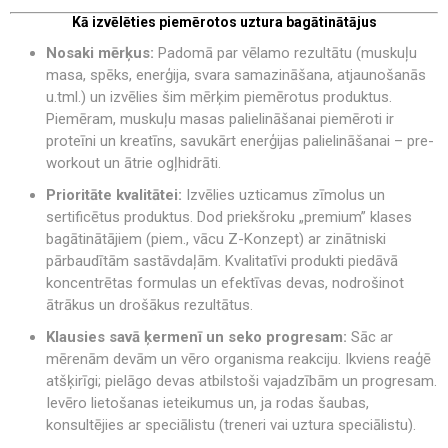
Kā izvēlēties piemērotos uztura bagātinātājus
Nosaki mērķus:
Padomā par vēlamo rezultātu (muskuļu
masa, spēks, enerģija, svara samazināšana, atjaunošanās
u.tml.) un izvēlies šim mērķim piemērotus produktus.
Piemēram, muskuļu masas palielināšanai piemēroti ir
proteīni un kreatīns, savukārt enerģijas palielināšanai – pre-
workout un ātrie ogļhidrāti.
Prioritāte kvalitātei:
Izvēlies uzticamus zīmolus un
sertificētus produktus. Dod priekšroku „premium” klases
bagātinātājiem (piem., vācu Z-Konzept) ar zinātniski
pārbaudītām sastāvdaļām. Kvalitatīvi produkti piedāvā
koncentrētas formulas un efektīvas devas, nodrošinot
ātrākus un drošākus rezultātus.
Klausies savā ķermenī un seko progresam:
Sāc ar
mērenām devām un vēro organisma reakciju. Ikviens reaģē
atšķirīgi; pielāgo devas atbilstoši vajadzībām un progresam.
Ievēro lietošanas ieteikumus un, ja rodas šaubas,
konsultējies ar speciālistu (treneri vai uztura speciālistu).