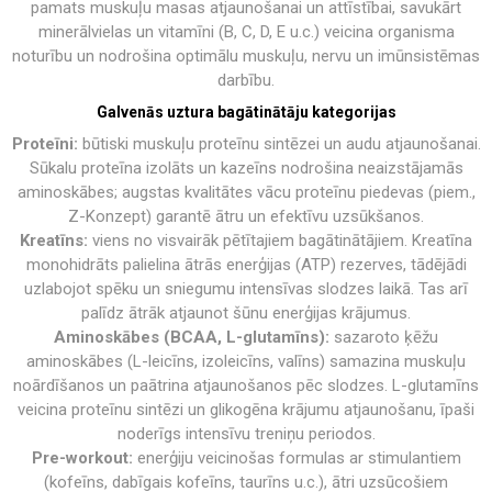
pamats muskuļu masas atjaunošanai un attīstībai, savukārt
minerālvielas un vitamīni (B, C, D, E u.c.) veicina organisma
noturību un nodrošina optimālu muskuļu, nervu un imūnsistēmas
darbību.
Galvenās uztura bagātinātāju kategorijas
Proteīni:
būtiski muskuļu proteīnu sintēzei un audu atjaunošanai.
Sūkalu proteīna izolāts un kazeīns nodrošina neaizstājamās
aminoskābes; augstas kvalitātes vācu proteīnu piedevas (piem.,
Z-Konzept) garantē ātru un efektīvu uzsūkšanos.
Kreatīns:
viens no visvairāk pētītajiem bagātinātājiem. Kreatīna
monohidrāts palielina ātrās enerģijas (ATP) rezerves, tādējādi
uzlabojot spēku un sniegumu intensīvas slodzes laikā. Tas arī
palīdz ātrāk atjaunot šūnu enerģijas krājumus.
Aminoskābes (BCAA, L-glutamīns):
sazaroto ķēžu
aminoskābes (L-leicīns, izoleicīns, valīns) samazina muskuļu
noārdīšanos un paātrina atjaunošanos pēc slodzes. L-glutamīns
veicina proteīnu sintēzi un glikogēna krājumu atjaunošanu, īpaši
noderīgs intensīvu treniņu periodos.
Pre-workout:
enerģiju veicinošas formulas ar stimulantiem
(kofeīns, dabīgais kofeīns, taurīns u.c.), ātri uzsūcošiem