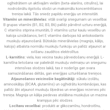
ogļhidrātiem un aktīvajām vielām (beta-alanīns, citrulīns), lai
nodrošinātu ilgstošu slodzi un maksimālu koncentrēšanos
treniņa laikā. Tās sniedz papildu enerģiju un intensitāti.
Vitamīni un minerālvielas:
vitāli svarīgi sniegumam un veselībai.
B grupas vitamīni (B1, B2, B3, B6) palīdz pārvērst uzturu enerģijā,
C vitamīns stiprina imunitāti, D vitamīns uztur kaulu veselību un
kalcija uzsūkšanos, bet E vitamīns darbojas kā antioksidants
muskuļu atjaunošanā. Būtiskās minerālvielas (magnijs, kālijs,
kalcijs) atbalsta normālu muskuļu funkciju un palīdz atjaunot ar
svīšanu zaudētos elektrolītus.
L-karnitīns:
viela, kas veicina tauku pārveidošanu enerģijā. L-
karnitīna lietošana var palielināt muskuļu vielmaiņu un sniegumu
intensīvas slodzes laikā; tas ir noderīgs gan svara
samazināšanas diētās, gan enerģijas uzturēšanai treniņos.
Atjaunošanos veicinošie bagātinātāji:
sūkalu izolātu,
aminoskābju (BCAA, glutamīns) un ogļhidrātu kombinācijas, kas
palīdz ātri atjaunot muskuļu šķiedras un enerģijas rezerves pēc
treniņa. Magnija un kālija piedevas atslābina muskuļus un mazina
krampjus pēc slodzes.
Locītavu veselībai:
produkti ar glikozamīnu, hondroitīnu,