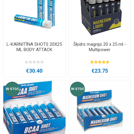
L-KARNITĪNA SHOTS 20X25
Šķidrs magnijs 20 x 25 ml -
ML BODY ATTACK
Multipower
€30.40
€23.75
IN STOC
IN STOC