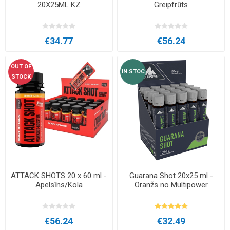
20X25ML KZ
Greipfrūts
€34.77
€56.24
OUT OF
IN STOC
STOCK
ATTACK SHOTS 20 x 60 ml -
Guarana Shot 20x25 ml -
Apelsīns/Kola
Oranžs no Multipower
€56.24
€32.49