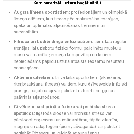
Kam paredzēti uztura bagātinātāji
Augsta līmeņa sportistiem:
profesionāļiem un olimpiskā
līmeņa atlētiem, kuri tiecas pēc maksimālas enerģijas,
spēka un optimālas atjaunošanās treniņiem un
sacensībām.
Fitnesa un bodibildinga entuziastiem:
tiem, kas regulāri
trenējas, lai uzlabotu fizisko formu, palielinātu muskuļu
masu vai mainītu ķermeņa kompozīciju un kuriem
nepieciešams papildu uztura atbalsts redzamu rezultātu
sasniegšanai.
Aktīviem cilvēkiem:
brīvā laika sportistiem (skriešana,
riteņbraukšana, fitness) vai tiem, kuru dzīvesveids ir fiziski
prasīgs; bagātinātāji var palīdzēt uzturēt enerģiju un
paātrināt atjaunošanos.
Cilvēkiem pastiprināta fiziska vai psihiska stresa
apstākļos:
ilgstoša slodze vai hronisks stress var
pārslogot organismu un imūnsistēmu; tāpēc vitamīni,
magnijs un adaptogēni (piem., ašvaganda) var palīdzēt
saglabāt līdzsvaru un veicināt atjaunošanos.