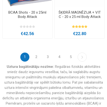
BCAA Shots - 20 x 25ml
ŠĶIDRĀ MAGNĒZIJA + VIT
Body Attack
C - 20 x 25 ml Body Attack
€42.56
€22.80
1
2
3
4
5
Uztura bagātinātāju nozīme:
Regulāras fiziskās aktivitātes
sniedz daudz ieguvumu veselībai, taču, lai saglabātu augstu
sniegumu un paātrinātu muskuļu atjaunošanos pēc treniņiem,
uztura bagātinātāji var spēlēt būtisku lomu. Pat pie sabalansēta
uztura intensīvi vingrinājumi palielina olbaltumvielu, vitamīnu un
minerālvielu nepieciešamību; pareizie bagātinātāji aizpilda šo
deficītu un atbalsta organisma enerģiju, izturību un atjaunošanos.
Piemēram, proteīni un sazaroto ķēžu aminoskābes (BCAA) ir