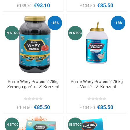
€93.10
€85.50
€138.70
€104.50
-18%
-18%
IN STOC
IN STOC
Prime Whey Protein 2.28kg
Prime Whey Protein 2,28 kg
Zemeņu garša - Z-Konzept
- Vanilē - Z-Konzept
€85.50
€85.50
€104.50
€104.50
IN STOC
IN STOC