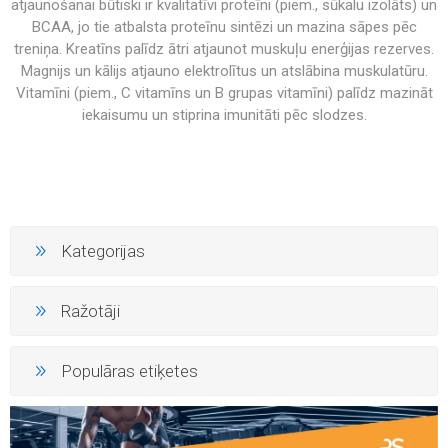
atjaunošanai būtiski ir kvalitatīvi proteīni (piem., sūkalu izolāts) un
BCAA, jo tie atbalsta proteīnu sintēzi un mazina sāpes pēc
treniņa. Kreatīns palīdz ātri atjaunot muskuļu enerģijas rezerves.
Magnijs un kālijs atjauno elektrolītus un atslābina muskulatūru.
Vitamīni (piem., C vitamīns un B grupas vitamīni) palīdz mazināt
iekaisumu un stiprina imunitāti pēc slodzes.
Kategorijas
Ražotāji
Populāras etiķetes