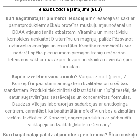
Biežāk uzdotie jautājumi (BUJ)
Kuri bagātinātāji ir piemēroti iesācējiem?
Iesācēji var sākt ar
pamatproduktiem: sūkalu proteīns muskuļu atjaunošanai un
BCAA atjaunošanās atbalstam. Vitamīnu un minerālvielu
komplekss (ieskaitot D vitamīnu un magniju) palīdz līdzsvarot
uzturvielas enerģijai un imunitātei. Kreatīna monohidrāts var
noderēt spēka pieaugumam pirmajos treniņu mēnešos.
Ieteicams sākt ar mazākām devām un skaidrām, vienkāršām
formulām.
Kāpēc izvēlēties vācu zīmolu?
Vācijas zīmoli (piem., Z-
Konzept) ir pazīstami ar augstiem kvalitātes un drošības
standartiem. Produkti tiek zinātniski izstrādāti un rūpīgi testēti, tie
satur augstvērtīgas sastāvdaļas un koncentrētas formulas.
Daudzas Vācijas laboratorijas sadarbojas ar antidopinga
centriem, garantējot, ka bagātinātāji ir efektīvi un bez aizliegtām
vielām. Izvēloties Z-Konzept, saņem produktus ar pārbaudītu
veiktspēju un kvalitāti „Made in Germany”.
Kuri bagātinātāji palīdz atjaunoties pēc treniņa?
Ātrai muskuļu