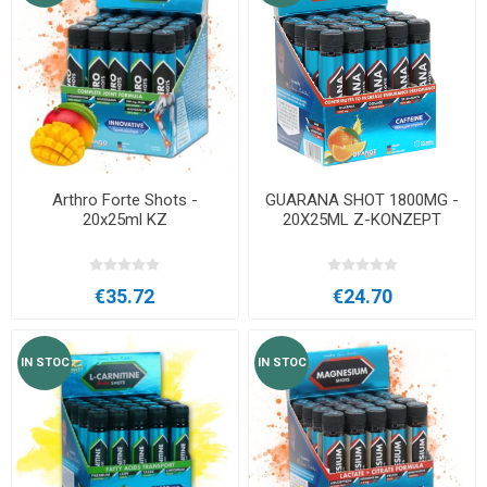
Arthro Forte Shots -
GUARANA SHOT 1800MG -
20x25ml KZ
20X25ML Z-KONZEPT
€35.72
€24.70
IN STOC
IN STOC