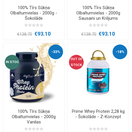
100% Tīrs Sūkņa
100% Tīrs Sūkņa
Olbaltumvielas - 2000g -
Olbaltumvielas - 2000g
Šokolāde
Sausaini un Krējums
€93.10
€93.10
€138.70
€138.70
-33%
-18%
OUT OF
IN STOC
STOCK
100% Tīrs Sūkņa
Prime Whey Protein 2,28 kg
Olbaltumvielas - 2000g
- Šokolāde - Z-Konzept
Vanilas