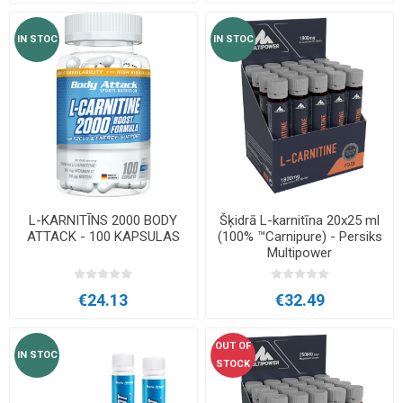
IN STOC
IN STOC
L-KARNITĪNS 2000 BODY
Šķidrā L-karnitīna 20x25 ml
ATTACK - 100 KAPSULAS
(100% ™Carnipure) - Persiks
Multipower
€24.13
€32.49
OUT OF
IN STOC
STOCK