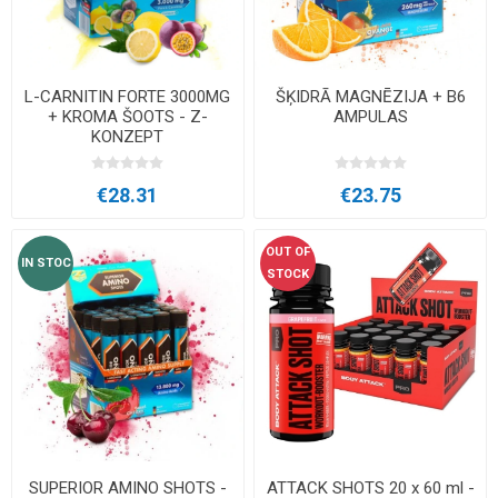
L-CARNITIN FORTE 3000MG
ŠĶIDRĀ MAGNĒZIJA + B6
+ KROMA ŠOOTS - Z-
AMPULAS
KONZEPT
€28.31
€23.75
OUT OF
IN STOC
STOCK
SUPERIOR AMINO SHOTS -
ATTACK SHOTS 20 x 60 ml -