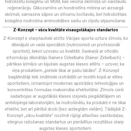
hidrolizētu kolagēnu un MSM, kas veicina skrimšļa un saistaudu
reģenerāciju. Glikozamīns un hondroitīns mitrina un aizsargā
skrimsli, samazina sāpes un stīvumu locītavās, bet hidrolizētais
kolagēns nodrošina aminoskābes saišu un cīpslu atjaunošanai.
Z-Konzept – vācu kvalitāte visaugstākajos standartos
Z-Konzept ir starptautiski atzīts Vācijas sporta uztura zīmols, ko
dibinājuši un vada speciālisti (nutricionisti un profesionāli
sportisti), liekot uzsvaru uz kvalitāti. Saskaņā ar oficiālo
informāciju dibinātājs Rainers Cirkelbahs (Rainer Zirkelbach) –
pārtikas ķīmiķis un bijušais augstas klases atlēts – uzsver, ka
viņa produktiem „pietiek tikai ar pašu labāko”. Z-Konzept
bagātinātāji tiek zinātniski izstrādāti un testēti kopā ar elites
sportistiem, izmantojot modernas apstrādes tehnoloģijas un
koncentrētas formulas maksimālai efektivitātei. Zīmols cieši
sadarbojas ar augstākās klases izejvielu piegādātājiem un
antidopinga laboratorijām, lai nodrošinātu, ka produkti ir ne tikai
efektīvi, bet arī pilnībā droši (bez aizliegtām vielām). Tādējādi Z-
Konzept „vācu kvalitāte” nozīmē rūpīgi atlasītas sastāvdaļas,
stingrus ražošanas standartus un pierādītus rezultātus starp
augstas klases sportistiem.