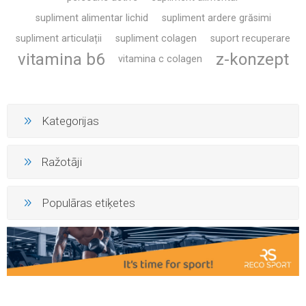
supliment alimentar lichid
supliment ardere grăsimi
supliment articulații
supliment colagen
suport recuperare
vitamina b6
z-konzept
vitamina c colagen
Kategorijas
Ražotāji
Populāras etiķetes