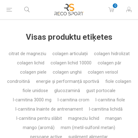
0
Visas produktu etiķetes
citrat de magneziu
colagen articulații
colagen hidrolizat
colagen lichid
colagen lichid 10000
colagen păr
colagen piele
colagen unghii
colagen verisol
condroitină
energie și performanță sportivă
fiole colagen
fiole unidose
glucozamină
gust portocale
l-carnitina 3000 mg
l-carnitina crom
l-carnitina fiole
l-carnitina înainte de antrenament
l-carnitina lichidă
l-carnitina pentru slăbit
magneziu lichid
mangan
mango (aromă)
msm (metil-sulfonil metan)
persoane active
supliment alimentar