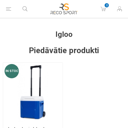
0
Igloo
Piedāvātie produkti
IN STOC