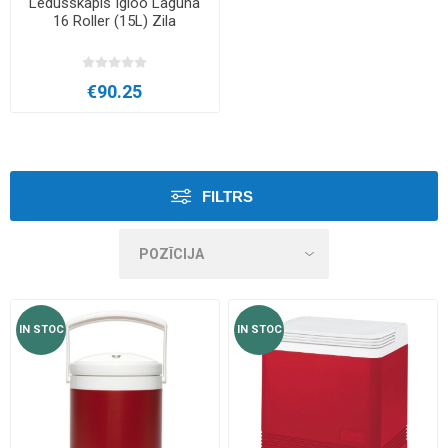
Ledusskapis Igloo Laguna
16 Roller (15L) Zila
€90.25
FILTRS
IN STOC
IN STOC