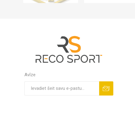
Avīze