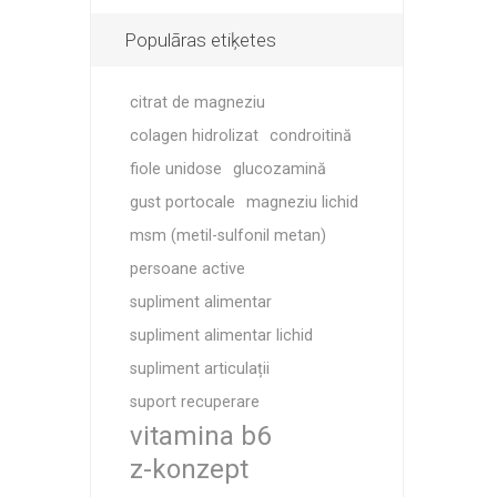
Populāras etiķetes
citrat de magneziu
colagen hidrolizat
condroitină
fiole unidose
glucozamină
gust portocale
magneziu lichid
msm (metil-sulfonil metan)
persoane active
supliment alimentar
supliment alimentar lichid
supliment articulații
suport recuperare
vitamina b6
z-konzept