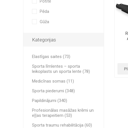
Potīte
Medicīnas somas
UN VEIK
MINI BA
RECOSPO
Pēda
BLAZEPOD
CITAS LE
Cryopush
Gūža
Sporta traumu rehabilitācija
ALTE APA
SVARI -
R
Aparatūra
KETTLEB
Kategorijas
kom
Vārti, tīkli un aksesuāri
Elastīgas saites (73)
Alumīnija pārvadājuma kastes
VITAMĪN
ULTRAS
SVARĪGA
Sporta līmlentes – sporta
P
SNIEGU
Fitnesa Aprīkojums un Piederumi
leikoplasts un sporta lente (78)
Medicīnas somas (11)
Sporta piederumi (348)
Papildinājumi (340)
Profesionālas masāžas krēmi un
eļļas terapeitiem (53)
Sporta traumu rehabilitācija (60)