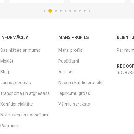
INFORMĀCIJA
MANS PROFILS
KLIENT
Saziniāties ar mums
Mans profils
Par mu
Meklēt
Pasūtījumi
RECOSP
Blog
Adreses
RO28735
Jauns produkts
Nesen skatītie produkti
Transporta un atgriešana
Iepirkumu grozs
Konfidencialitāte
Vēlmju saraksts
Noteikumi un nosacījumi
Par mums