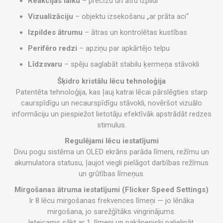
Reakcijas laiku
– precīzu un ātru izpildi
Vizualizāciju
– objektu izsekošanu „ar prāta aci“
Izpildes ātrumu
– ātras un kontrolētas kustības
Perifēro redzi
– apziņu par apkārtējo telpu
Līdzsvaru
– spēju saglabāt stabilu ķermeņa stāvokli
Šķidro kristālu lēcu tehnoloģija
Patentēta tehnoloģija, kas ļauj katrai lēcai pārslēgties starp
caurspīdīgu un necaurspīdīgu stāvokli, novēršot vizuālo
informāciju un piespiežot lietotāju efektīvāk apstrādāt redzes
stimulus.
Regulējami lēcu iestatījumi
Divu pogu sistēma un OLED ekrāns parāda līmeni, režīmu un
akumulatora statusu, ļaujot viegli pielāgot darbības režīmus
un grūtības līmeņus.
Mirgošanas ātruma iestatījumi (Flicker Speed Settings)
Ir 8 lēcu mirgošanas frekvences līmeņi — jo lēnāka
mirgošana, jo sarežģītāks vingrinājums.
Ieteicams sākt ar 1. līmeni un pakāpeniski palielināt,