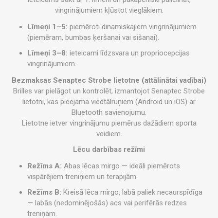
vingrinājumiem kļūstot vieglākiem.
Līmeņi 1–5:
piemēroti dinamiskajiem vingrinājumiem
(piemēram, bumbas ķeršanai vai sišanai).
Līmeņi 3–8:
ieteicami līdzsvara un propriocepcijas
vingrinājumiem.
Bezmaksas Senaptec Strobe lietotne (attālinātai vadībai)
Brilles var pielāgot un kontrolēt, izmantojot Senaptec Strobe
lietotni, kas pieejama viedtālruņiem (Android un iOS) ar
Bluetooth savienojumu.
Lietotne ietver vingrinājumu piemērus dažādiem sporta
veidiem.
Lēcu darbības režīmi
Režīms A:
Abas lēcas mirgo — ideāli piemērots
vispārējiem treniņiem un terapijām.
Režīms B:
Kreisā lēca mirgo, labā paliek necaurspīdīga
— labās (nedominējošās) acs vai perifērās redzes
treniņam.