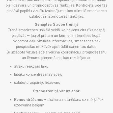
pie līdzsvara un proprioceptīvās funkcijas. Kontrolētā vidē tās
piedāvā papildu vizuālu izaicinājumu, kas stimulē smadzenes
uzlabot sensomotorās funkcijas.
Senaptec Strobe treniņš
Trenē smadzenes unikālā veidā, ko neviens cits rīks nespēj
piedāvāt — ļaujot prātam un ķermenim trenēties kopā.
Noņemot daļu vizuālās informācijas, smadzenes tiek
piespiestas efektīvāk apstrādāt saņemtos datus.
Šī uzlabotā vizuālā spēja veicina koordināciju, prognozēšanu
un lēmumu pieņemšanu, kas rezultējas ar:
ātrāku reakcijas laiku
labāku koncentrēšanās spēju
uzlabotu vispārējo līdzsvaru
Strobe treniņš var uzlabot:
Koncentrēšanos
– skatiena noturēšana uz mērķi līdz
uzdevuma beigām