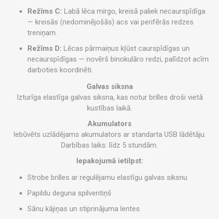
Režīms C:
Labā lēca mirgo, kreisā paliek necaurspīdīga
— kreisās (nedominējošās) acs vai perifērās redzes
treniņam.
Režīms D:
Lēcas pārmaiņus kļūst caurspīdīgas un
necaurspīdīgas — novērš binokulāro redzi, palīdzot acīm
darboties koordinēti.
Galvas siksna
Izturīga elastīga galvas siksna, kas notur brilles droši vietā
kustības laikā.
Akumulators
Iebūvēts uzlādējams akumulators ar standarta USB lādētāju.
Darbības laiks: līdz 5 stundām.
Iepakojumā ietilpst:
Strobe brilles ar regulējamu elastīgu galvas siksnu
Papildu deguna spilventiņš
Sānu kājiņas un stiprinājuma lentes