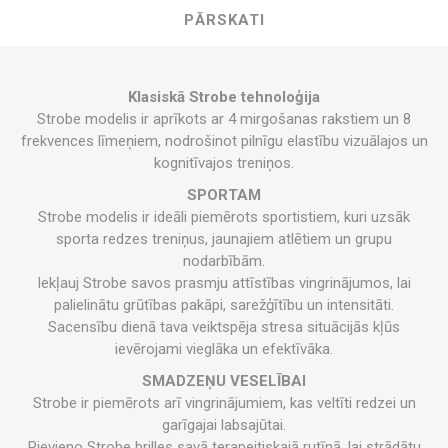
PĀRSKATI
Klasiskā Strobe tehnoloģija
Strobe modelis ir aprīkots ar 4 mirgošanas rakstiem un 8
frekvences līmeņiem, nodrošinot pilnīgu elastību vizuālajos un
kognitīvajos treniņos.
SPORTAM
Strobe modelis ir ideāli piemērots sportistiem, kuri uzsāk
sporta redzes treniņus, jaunajiem atlētiem un grupu
nodarbībām.
Iekļauj Strobe savos prasmju attīstības vingrinājumos, lai
palielinātu grūtības pakāpi, sarežģītību un intensitāti.
Sacensību dienā tava veiktspēja stresa situācijās kļūs
ievērojami vieglāka un efektīvāka.
SMADZEŅU VESELĪBAI
Strobe ir piemērots arī vingrinājumiem, kas veltīti redzei un
garīgajai labsajūtai.
Pievieno Strobe brilles savā terapeitiskajā rutīnā, lai strādātu