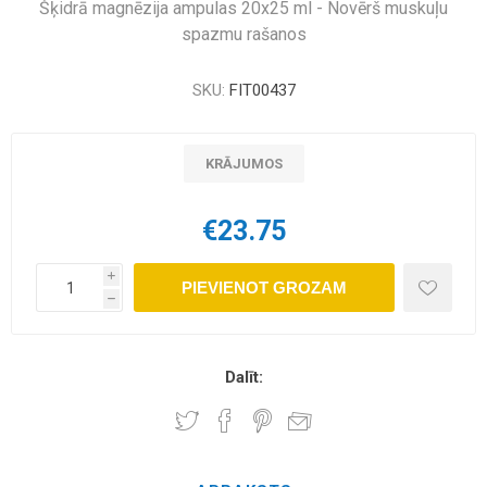
Šķidrā magnēzija ampulas 20x25 ml - Novērš muskuļu
spazmu rašanos
SKU:
FIT00437
KRĀJUMOS
€23.75
i
PIEVIENOT GROZAM
h
Dalīt: