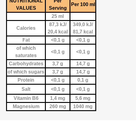
NUTRITIONAL
Per
Per 100 ml
VALUES
Serving
25 ml
87,3 kJ/
349,0 kJ/
Calories
20,4 kcal
81,7 kcal
Fat
<0,1 g
<0,1 g
of which
<0,1 g
<0,1 g
saturates
Carbohydrates
3,7 g
14,7 g
of which sugars
3,7 g
14,7 g
Protein
<0,1 g
0,1 g
Salt
<0,1 g
<0,1 g
Vitamin B6
1,4 mg
5,6 mg
Magnesium
260 mg
1040 mg