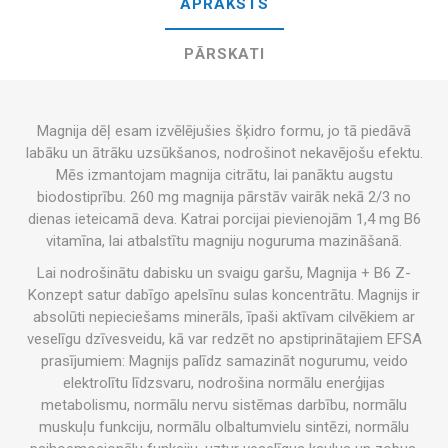
APRAKSTS
PĀRSKATI
Magnija dēļ esam izvēlējušies šķidro formu, jo tā piedāvā
labāku un ātrāku uzsūkšanos, nodrošinot nekavējošu efektu.
Mēs izmantojam magnija citrātu, lai panāktu augstu
biodostiprību. 260 mg magnija pārstāv vairāk nekā 2/3 no
dienas ieteicamā deva. Katrai porcijai pievienojām 1,4 mg B6
vitamīna, lai atbalstītu magniju noguruma mazināšanā.
Lai nodrošinātu dabisku un svaigu garšu, Magnija + B6 Z-
Konzept satur dabīgo apelsīnu sulas koncentrātu. Magnijs ir
absolūti nepieciešams minerāls, īpaši aktīvam cilvēkiem ar
veselīgu dzīvesveidu, kā var redzēt no apstiprinātajiem EFSA
prasījumiem: Magnijs palīdz samazināt nogurumu, veido
elektrolītu līdzsvaru, nodrošina normālu enerģijas
metabolismu, normālu nervu sistēmas darbību, normālu
muskuļu funkciju, normālu olbaltumvielu sintēzi, normālu