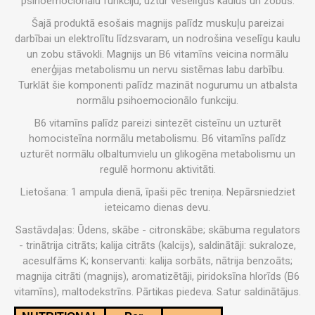
psihoemocionālu funkciju, uztur veselīgus kaulus un zobus.
Šajā produktā esošais magnijs palīdz muskuļu pareizai
darbībai un elektrolītu līdzsvaram, un nodrošina veselīgu kaulu
un zobu stāvokli. Magnijs un B6 vitamīns veicina normālu
enerģijas metabolismu un nervu sistēmas labu darbību.
Turklāt šie komponenti palīdz mazināt nogurumu un atbalsta
normālu psihoemocionālo funkciju.
B6 vitamīns palīdz pareizi sintezēt cisteīnu un uzturēt
homocisteīna normālu metabolismu. B6 vitamīns palīdz
uzturēt normālu olbaltumvielu un glikogēna metabolismu un
regulē hormonu aktivitāti.
Lietošana: 1 ampula dienā, īpaši pēc treniņa. Nepārsniedziet
ieteicamo dienas devu.
Sastāvdaļas: Ūdens, skābe - citronskābe; skābuma regulators
- trinātrija citrāts; kalija citrāts (kalcijs), saldinātāji: sukraloze,
acesulfāms K; konservanti: kalija sorbāts, nātrija benzoāts;
magnija citrāti (magnijs), aromatizētāji, piridoksīna hlorīds (B6
vitamīns), maltodekstrīns. Pārtikas piedeva. Satur saldinātājus.